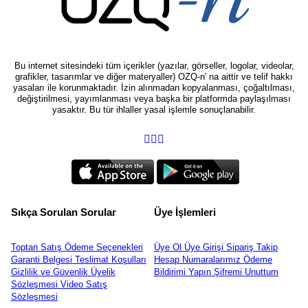
Bu internet sitesindeki tüm içerikler (yazılar, görseller, logolar, videolar,
grafikler, tasarımlar ve diğer materyaller) OZQ-n' na aittir ve telif hakkı
yasaları ile korunmaktadır. İzin alınmadan kopyalanması, çoğaltılması,
değiştirilmesi, yayımlanması veya başka bir platformda paylaşılması
yasaktır. Bu tür ihlaller yasal işlemle sonuçlanabilir.
Sıkça Sorulan Sorular
Üye İşlemleri
Toptan Satış
Ödeme Seçenekleri
Üye Ol
Üye Girişi
Sipariş Takip
Garanti Belgesi
Teslimat Koşulları
Hesap Numaralarımız
Ödeme
Gizlilik ve Güvenlik
Üyelik
Bildirimi Yapın
Şifremi Unuttum
Sözleşmesi
Video
Satış
Sözleşmesi