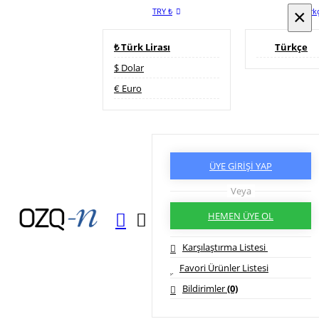
TRY ₺
×
×
Türk
₺ Türk Lirası
Türkçe
$ Dolar
€ Euro
ÜYE GİRİŞİ YAP
Veya
HEMEN ÜYE OL
Karşılaştırma Listesi
Favori Ürünler Listesi
Bildirimler
(0)