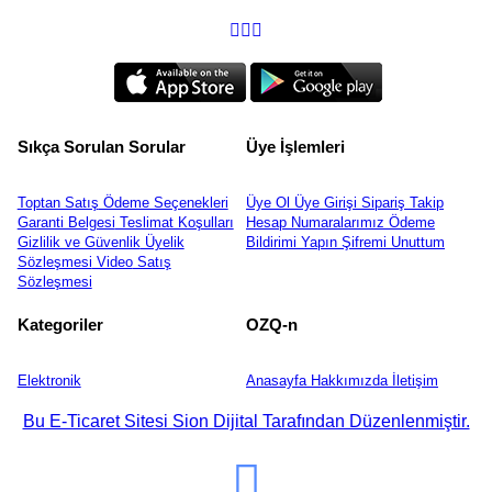
Sıkça Sorulan Sorular
Üye İşlemleri
Toptan Satış
Ödeme Seçenekleri
Üye Ol
Üye Girişi
Sipariş Takip
Garanti Belgesi
Teslimat Koşulları
Hesap Numaralarımız
Ödeme
Gizlilik ve Güvenlik
Üyelik
Bildirimi Yapın
Şifremi Unuttum
Sözleşmesi
Video
Satış
Sözleşmesi
Kategoriler
OZQ-n
Elektronik
Anasayfa
Hakkımızda
İletişim
Bu E-Ticaret Sitesi Sion Dijital Tarafından Düzenlenmiştir.