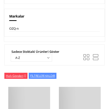
Markalar
OZQ-n
Sadece Stoktaki Ürünleri Göster
A-Z
Hızlı Gönderi
FİLTRELERİ KALDIR