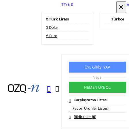
TRY ₺
×
×
Türk
₺ Türk Lirası
Türkçe
$ Dolar
€ Euro
ÜYE GİRİŞİ YAP
Veya
HEMEN ÜYE OL
Karşılaştırma Listesi
Favori Ürünler Listesi
Bildirimler
(0)